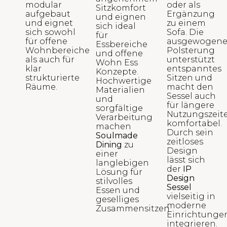
modular
oder als
Sitzkomfort
aufgebaut
Ergänzung
und eignen
und eignet
zu einem
sich ideal
sich sowohl
Sofa. Die
für
für offene
ausgewogen
Essbereiche
Wohnbereiche
Polsterung
und offene
als auch für
unterstützt
Wohn Ess
klar
entspanntes
Konzepte.
strukturierte
Sitzen und
Hochwertige
Räume.
macht den
Materialien
Sessel auch
und
für längere
sorgfältige
Nutzungszeit
Verarbeitung
komfortabel.
machen
Durch sein
Soulmade
zeitloses
Dining
zu
Design
einer
lässt sich
langlebigen
der
IP
Lösung für
Design
stilvolles
Sessel
Essen und
vielseitig in
geselliges
moderne
Zusammensitzen
Einrichtunge
integrieren.