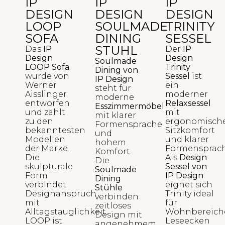
IP
IP
IP
DESIGN
DESIGN
DESIGN
LOOP
SOULMADE
TRINITY
SOFA
DINING
SESSEL
STUHL
Das
IP
Der
IP
Design
Design
Soulmade
LOOP Sofa
Trinity
Dining von
wurde von
Sessel
ist
IP Design
Werner
ein
steht für
Aisslinger
moderner
moderne
entworfen
Relaxsessel
Esszimmermöbel
und zählt
mit
mit klarer
zu den
ergonomisch
Formensprache
bekanntesten
Sitzkomfort
und
Modellen
und klarer
hohem
der Marke.
Formensprach
Komfort.
Die
Als
Design
Die
skulpturale
Sessel von
Soulmade
Form
IP Design
Dining
verbindet
eignet sich
Stühle
Designanspruch
Trinity ideal
verbinden
mit
für
zeitloses
Alltagstauglichkeit.
Wohnbereich
Design mit
LOOP ist
Leseecken
angenehmem