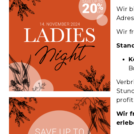
Wir b
Adre
Wir f
Stand
K
B
Verbr
Stund
profit
Wir f
erleb