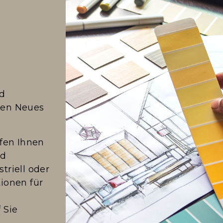
nd
men Neues
fen Ihnen
nd
triell oder
tionen für
 Sie