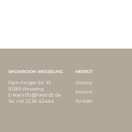
MANUFAKTUR
MARKENÜBERSICHT
KARRIER
SHOWROOM WESSELING
HEERDT
Flach-Fengler-Str. 93
Historie
50389 Wesseling
Karriere
info@heerdt.de
E-Mail
2236 43444
Kontakt
Tel: +49