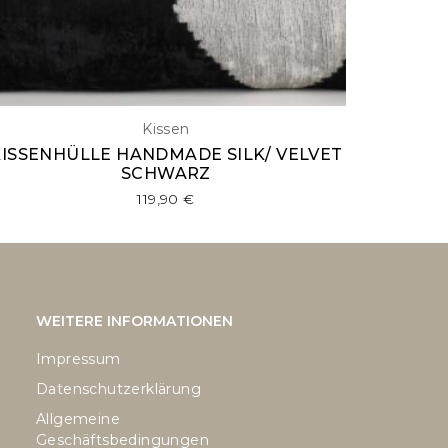
Kissen
KISSENHÜLLE HANDMADE SILK/ VELVET
SCHWARZ
119,90
€
WEITERE INFORMATIONEN
Impressum
Datenschutzerklärung
Allgemeine
Geschäftsbedingungen