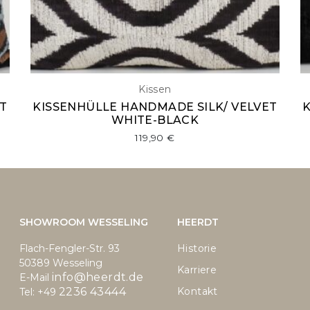
Kissen
T
KISSENHÜLLE HANDMADE SILK/ VELVET
WHITE-BLACK
119,90
€
SHOWROOM WESSELING
HEERDT
Flach-Fengler-Str. 93
Historie
50389 Wesseling
Karriere
info@heerdt.de
E-Mail
2236 43444
Kontakt
Tel: +49