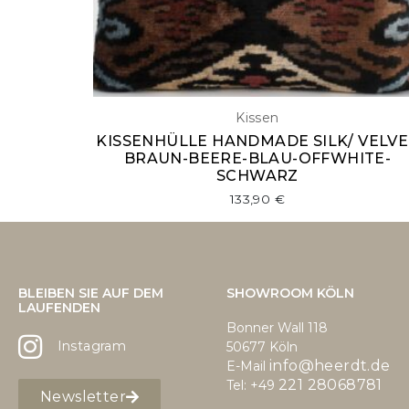
Kissen
KISSENHÜLLE HANDMADE SILK/ VELVE
BRAUN-BEERE-BLAU-OFFWHITE-
SCHWARZ
133,90
€
BLEIBEN SIE AUF DEM
SHOWROOM KÖLN
LAUFENDEN
Bonner Wall 118
Instagram
50677 Köln
info@heerdt.de
E-Mail
221 28068781
Tel: +49
Newsletter