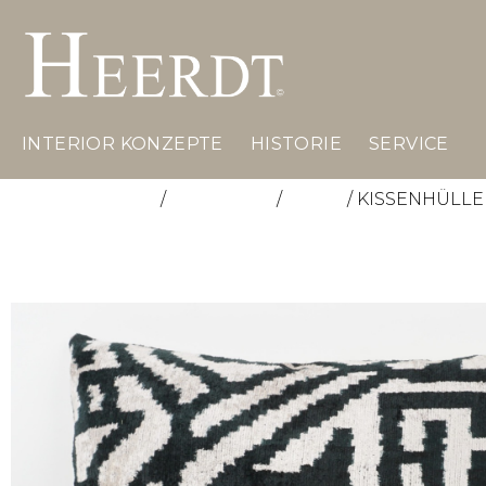
INTERIOR KONZEPTE
HISTORIE
SERVICE
Start
/
Accessoires
/
Kissen
/ KISSENHÜLLE