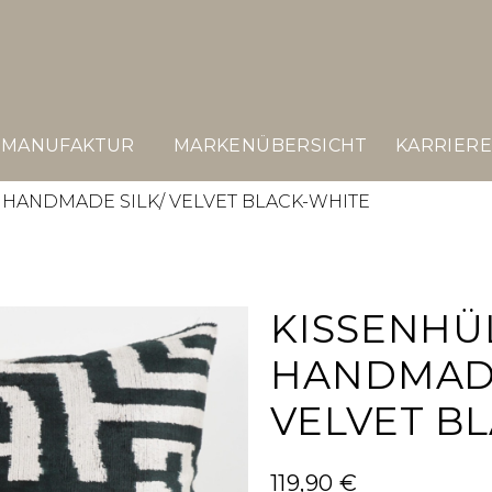
MANUFAKTUR
MARKENÜBERSICHT
KARRIER
 HANDMADE SILK/ VELVET BLACK-WHITE
KISSENHÜ
HANDMADE
VELVET B
119,90
€