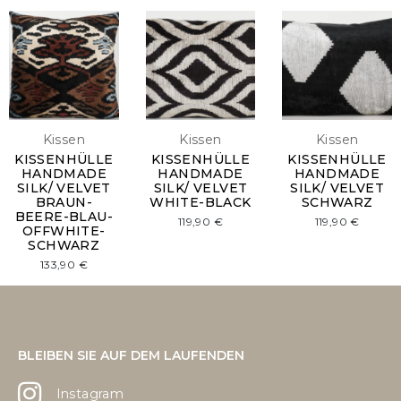
Kissen
Kissen
Kissen
KISSENHÜLLE
KISSENHÜLLE
KISSENHÜLLE
HANDMADE
HANDMADE
HANDMADE
SILK/ VELVET
SILK/ VELVET
SILK/ VELVET
BRAUN-
WHITE-BLACK
SCHWARZ
BEERE-BLAU-
119,90
€
119,90
€
OFFWHITE-
SCHWARZ
133,90
€
BLEIBEN SIE AUF DEM LAUFENDEN
Instagram