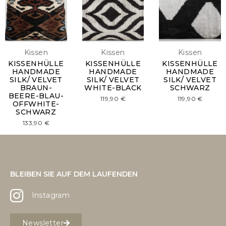
Kissen
Kissen
Kissen
KISSENHÜLLE
KISSENHÜLLE
KISSENHÜLLE
HANDMADE
HANDMADE
HANDMADE
SILK/ VELVET
SILK/ VELVET
SILK/ VELVET
BRAUN-
WHITE-BLACK
SCHWARZ
BEERE-BLAU-
119,90
€
119,90
€
OFFWHITE-
SCHWARZ
133,90
€
BLEIBEN SIE AUF DEM LAUFENDEN
Instagram
Newsletter