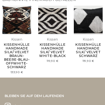
Kissen
Kissen
Kissen
KISSENHÜLLE
KISSENHÜLLE
KISSENHÜLLE
HANDMADE
HANDMADE
HANDMADE
SILK/ VELVET
SILK/ VELVET
SILK/ VELVET
BRAUN-
WHITE-BLACK
SCHWARZ
BEERE-BLAU-
119,90
€
119,90
€
OFFWHITE-
SCHWARZ
133,90
€
BLEIBEN SIE AUF DEM LAUFENDEN