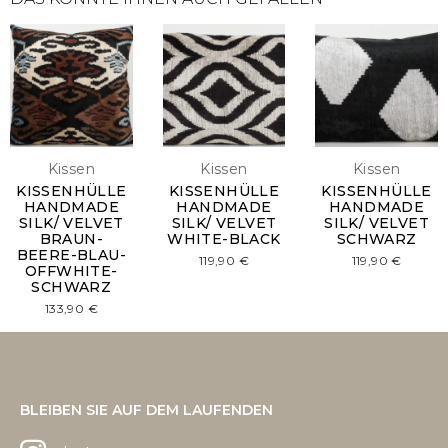
Kissen
Kissen
Kissen
KISSENHÜLLE
KISSENHÜLLE
KISSENHÜLLE
HANDMADE
HANDMADE
HANDMADE
SILK/ VELVET
SILK/ VELVET
SILK/ VELVET
BRAUN-
WHITE-BLACK
SCHWARZ
BEERE-BLAU-
119,90
€
119,90
€
OFFWHITE-
SCHWARZ
133,90
€
BLEIBEN SIE AUF DEM LAUFENDEN