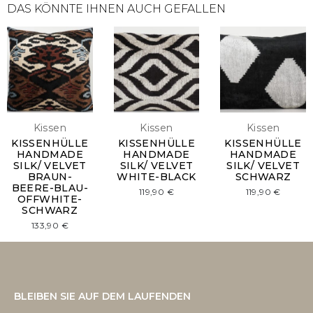
DAS KÖNNTE IHNEN AUCH GEFALLEN
Kissen
Kissen
Kissen
KISSENHÜLLE
KISSENHÜLLE
KISSENHÜLLE
HANDMADE
HANDMADE
HANDMADE
SILK/ VELVET
SILK/ VELVET
SILK/ VELVET
BRAUN-
WHITE-BLACK
SCHWARZ
BEERE-BLAU-
119,90
€
119,90
€
OFFWHITE-
SCHWARZ
133,90
€
BLEIBEN SIE AUF DEM LAUFENDEN