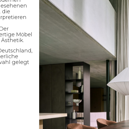
modernen
ngesehenen
 die
rpretieren
Der
ertige Möbel
 Ästhetik.
Deutschland,
erliche
wahl gelegt