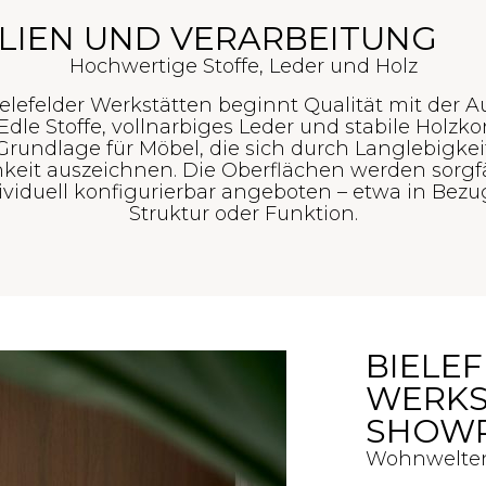
LIEN UND VERARBEITUNG
Hochwertige Stoffe, Leder und Holz
elefelder Werkstätten beginnt Qualität mit der 
 Edle Stoffe, vollnarbiges Leder und stabile Holzk
 Grundlage für Möbel, die sich durch Langlebigke
hkeit auszeichnen. Die Oberflächen werden sorgfä
ividuell konfigurierbar angeboten – etwa in Bezu
Struktur oder Funktion.
BIELE
WERKS
SHOWR
Wohnwelten 