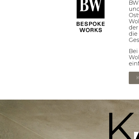
BW 
und
Ost
Woh
der
die
Ges
Bei
Woh
ein
K