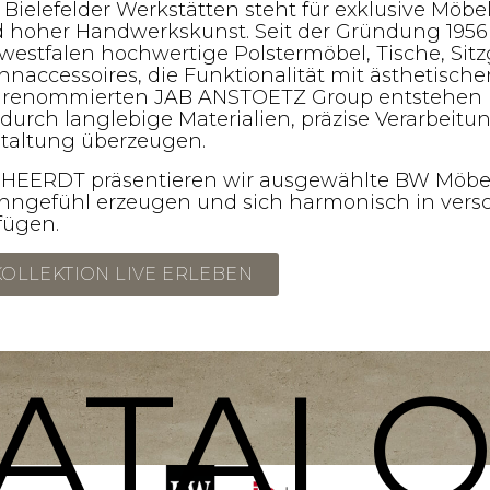
Bielefelder Werkstätten steht für exklusive Möbel
 hoher Handwerkskunst. Seit der Gründung 1956 f
westfalen hochwertige Polstermöbel, Tische, Si
naccessoires, die Funktionalität mit ästhetischer 
 renommierten JAB ANSTOETZ Group entstehen i
 durch langlebige Materialien, präzise Verarbeit
taltung überzeugen.
 HEERDT präsentieren wir ausgewählte BW Möbel,
ngefühl erzeugen und sich harmonisch in versch
fügen.
KOLLEKTION LIVE ERLEBEN
ATAL