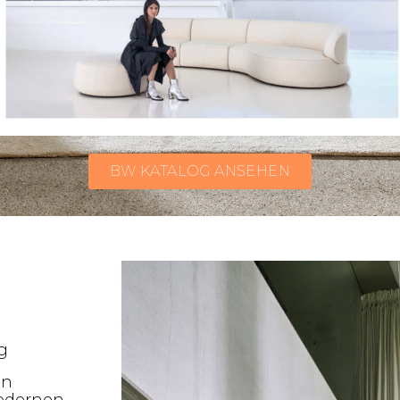
BW KATALOG ANSEHEN
g
en